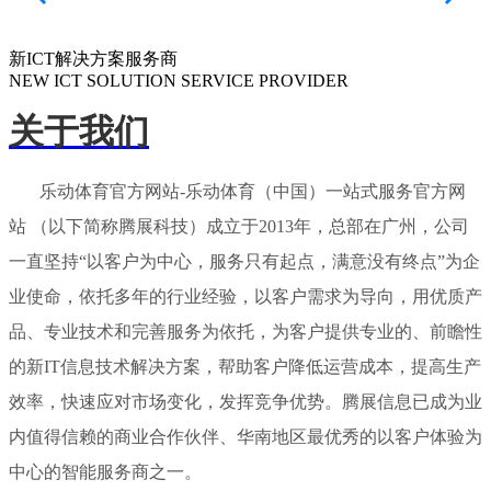
新ICT解决方案服务商
NEW ICT SOLUTION SERVICE PROVIDER
关于我们
乐动体育官方网站-乐动体育（中国）一站式服务官方网
站 （以下简称腾展科技）成立于2013年，总部在广州，公司
一直坚持“以客户为中心，服务只有起点，满意没有终点”为企
业使命，依托多年的行业经验，以客户需求为导向，用优质产
品、专业技术和完善服务为依托，为客户提供专业的、前瞻性
的新IT信息技术解决方案，帮助客户降低运营成本，提高生产
效率，快速应对市场变化，发挥竞争优势。腾展信息已成为业
内值得信赖的商业合作伙伴、华南地区最优秀的以客户体验为
中心的智能服务商之一。