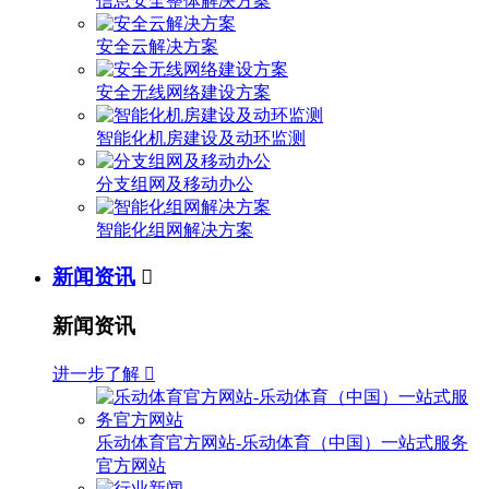
信息安全整体解决方案
安全云解决方案
安全无线网络建设方案
智能化机房建设及动环监测
分支组网及移动办公
智能化组网解决方案
新闻资讯

新闻资讯
进一步了解

乐动体育官方网站-乐动体育（中国）一站式服务
官方网站