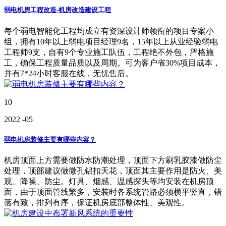
弱电机房工程改造-机房改造建设工程
每个弱电智能化工程均成立有资深设计师领衔的项目专案小
组，拥有10年以上弱电项目经理9名，15年以上从业经验弱电
工程师9支，自有9个专业施工队伍，工程绝不外包，严格施
工，确保工程质量品质以及周期。可为客户省30%项目成本，
并有7*24小时客服在线，无忧售后。
10
2022
-05
弱电机房装修主要有哪些内容？
机房顶面上方需要做防水防潮处理，顶面下方刷乳胶漆做防尘
处理，顶部建议做微孔铝扣天花，顶面其主要作用是防火、美
观、降噪、防尘。灯具、烟感、温感探头等均安装在机房顶
面，由于顶面管线繁多，安装时各系统管路必须横平竖直，错
落有致，排列有序，保证机房底部整体性、美观性。