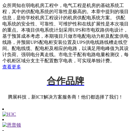
众所周知在弱电机房工程中，电气工程是机房的基础系统工
程，其中的供配电系统的可靠性是极高的。本章中提到的项目
信息，是给学校机房工程设计的机房供配电系统方案。 供配
电系统的安全性、可靠性、可维护性和在线扩展性是本次项目
的重点。本项目供电系统计划采用UPS和市电双路供电设计，
基于预算成本考虑，本期项目只做市电配电动力柜及配套供电
线路，并预留UPS配电柜安装位置及UPS供电线路线槽走线空
间。配电线缆、配电柜及相应的电路，以满足用电峰值为其设
计负荷。强弱电分离走线。市电主干配有电路电量检测仪，每
个机柜区域分支主干配置数字电表，可实现单独计费。
查看更多
合作品牌
腾展科技，新ICT解决方案服务商！他们都选择了我们！