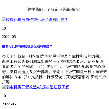
关注我们，了解企业最新动态！
10
2022
-05
模块化机房与传统机房区别有哪些？
今天咱们就聊一聊它们之间的灵活性及可靠性和节能效果。下
面是工程师为我们测算出来的一个模拟结果显示。话不多说，
看两者之间的对比。（1）灵活性：行级空调匹配数据中心演
进，支持高密度及混合部署。结论：行级空调是一种面向未来
的解决方案（2）灵活性：行级空调可实现按需部署,实现平滑
扩容
10
2022
-05