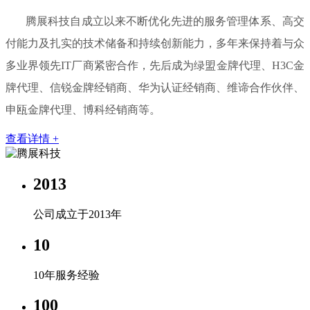
腾展科技自成立以来不断优化先进的服务管理体系、高交
付能力及扎实的技术储备和持续创新能力，多年来保持着与众
多业界领先IT厂商紧密合作，先后成为绿盟金牌代理、H3C金
牌代理、信锐金牌经销商、华为认证经销商、维谛合作伙伴、
申瓯金牌代理、博科经销商等。
查看详情 +
2013
公司成立于2013年
10
10年服务经验
100