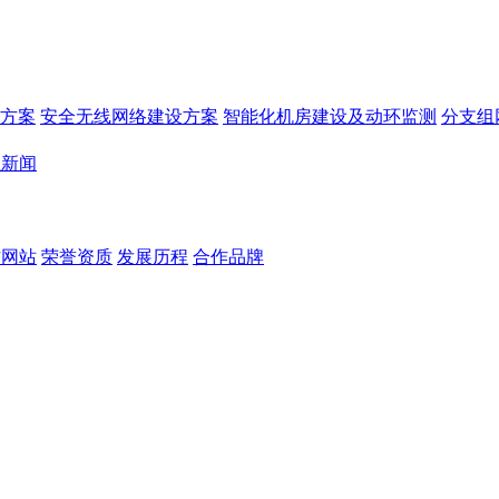
方案
安全无线网络建设方案
智能化机房建设及动环监测
分支组
业新闻
方网站
荣誉资质
发展历程
合作品牌
服务官方网站