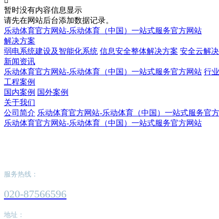

暂时没有内容信息显示
请先在网站后台添加数据记录。
乐动体育官方网站-乐动体育（中国）一站式服务官方网站
解决方案
弱电系统建设及智能化系统
信息安全整体解决方案
安全云解决
新闻资讯
乐动体育官方网站-乐动体育（中国）一站式服务官方网站
行
工程案例
国内案例
国外案例
关于我们
公司简介
乐动体育官方网站-乐动体育（中国）一站式服务官
乐动体育官方网站-乐动体育（中国）一站式服务官方网站
乐动体育官方网站-乐动体育（中国）一站式
服务热线：
020-87566596
地址：