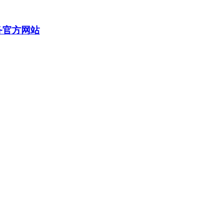
务官方网站