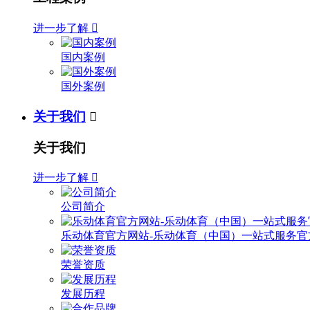
进一步了解

国内案例
国外案例
关于我们

关于我们
进一步了解

公司简介
乐动体育官方网站-乐动体育（中国）一站式服务官
荣誉资质
发展历程