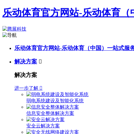
乐动体育官方网站-乐动体育（
乐动体育官方网站-乐动体育（中国）一站式服
解决方案

解决方案
进一步了解

弱电系统建设及智能化系统
信息安全整体解决方案
安全云解决方案