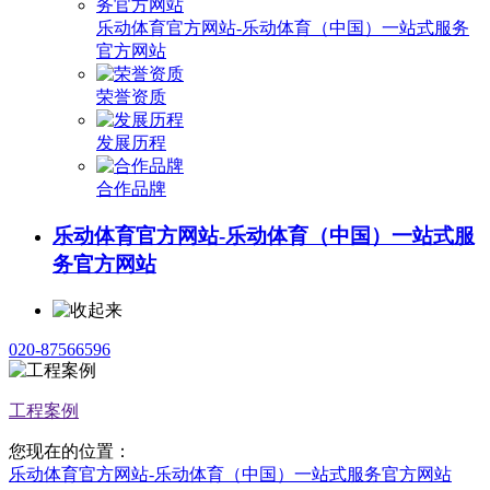
乐动体育官方网站-乐动体育（中国）一站式服务
官方网站
荣誉资质
发展历程
合作品牌
乐动体育官方网站-乐动体育（中国）一站式服
务官方网站
020-87566596
工程案例
您现在的位置：
乐动体育官方网站-乐动体育（中国）一站式服务官方网站