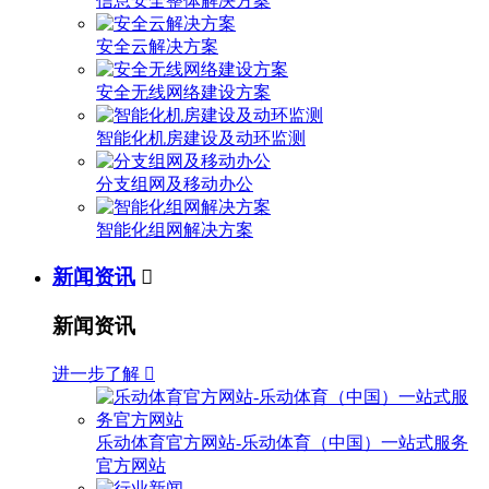
信息安全整体解决方案
安全云解决方案
安全无线网络建设方案
智能化机房建设及动环监测
分支组网及移动办公
智能化组网解决方案
新闻资讯

新闻资讯
进一步了解

乐动体育官方网站-乐动体育（中国）一站式服务
官方网站